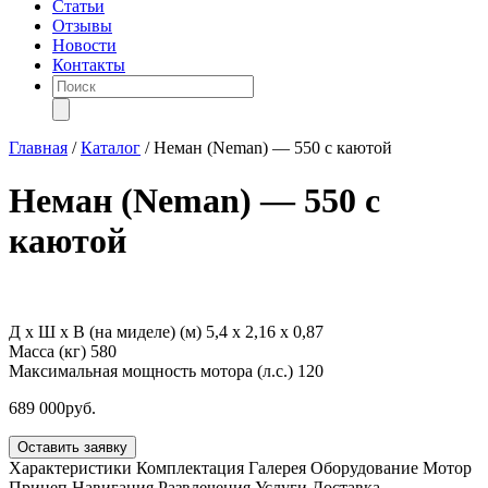
Статьи
Отзывы
Новости
Контакты
Поиск
товаров
Главная
/
Каталог
/
Неман (Neman) — 550 с каютой
Неман (Neman) — 550 с
каютой
Д х Ш х В (на миделе) (м)
5,4 х 2,16 х 0,87
Масса (кг)
580
Максимальная мощность мотора (л.с.)
120
689 000
руб.
Оставить заявку
Характеристики
Комплектация
Галерея
Оборудование
Мотор
Прицеп
Навигация
Развлечения
Услуги
Доставка