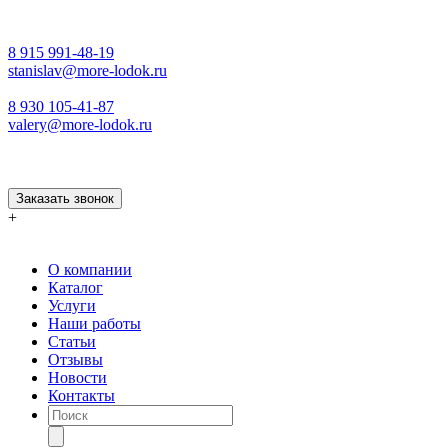
8 915 991-48-19
stanislav@more-lodok.ru
8 930 105-41-87
valery@more-lodok.ru
Заказать звонок
+
О компании
Каталог
Услуги
Наши работы
Статьи
Отзывы
Новости
Контакты
Поиск
товаров