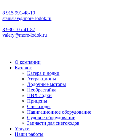
8 915 991-48-19
stanislav@more-lodok.ru
8 930 105-41-87
valery@more-lodok.ru
О компании
Каталог
Катера и лодки
Аттракционы
Лодочные моторы
Необрастайка
ПВХ лодки
Прицепы
Снегоходы
Навигационное оборудование
Судовое оборудование
Запчасти для снегоходов
Услуги
Наши работы