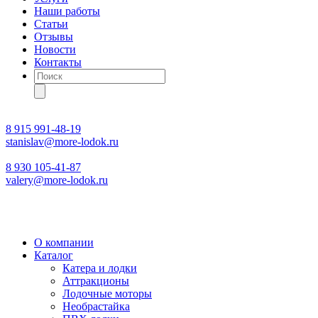
Наши работы
Статьи
Отзывы
Новости
Контакты
Поиск
товаров
8 915 991-48-19
stanislav@more-lodok.ru
8 930 105-41-87
valery@more-lodok.ru
О компании
Каталог
Катера и лодки
Аттракционы
Лодочные моторы
Необрастайка