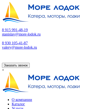
8 915 991-48-19
stanislav@more-lodok.ru
8 930 105-41-87
valery@more-lodok.ru
Заказать звонок
+
О компании
Каталог
Услуги