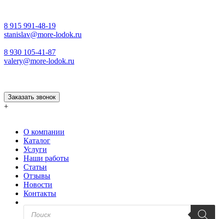
8 915 991-48-19
stanislav@more-lodok.ru
8 930 105-41-87
valery@more-lodok.ru
Заказать звонок
+
О компании
Каталог
Услуги
Наши работы
Статьи
Отзывы
Новости
Контакты
Поиск
товаров