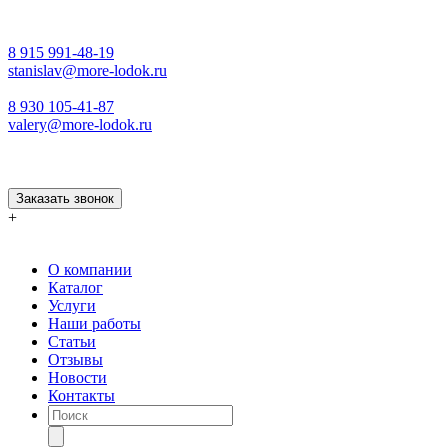
8 915 991-48-19
stanislav@more-lodok.ru
8 930 105-41-87
valery@more-lodok.ru
Заказать звонок
+
О компании
Каталог
Услуги
Наши работы
Статьи
Отзывы
Новости
Контакты
Поиск
товаров