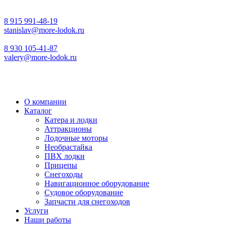
8 915 991-48-19
stanislav@more-lodok.ru
8 930 105-41-87
valery@more-lodok.ru
О компании
Каталог
Катера и лодки
Аттракционы
Лодочные моторы
Необрастайка
ПВХ лодки
Прицепы
Снегоходы
Навигационное оборудование
Судовое оборудование
Запчасти для снегоходов
Услуги
Наши работы