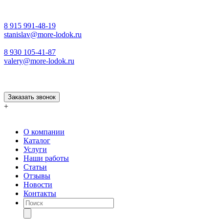
8 915 991-48-19
stanislav@more-lodok.ru
8 930 105-41-87
valery@more-lodok.ru
Заказать звонок
+
О компании
Каталог
Услуги
Наши работы
Статьи
Отзывы
Новости
Контакты
Поиск
товаров