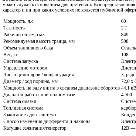
может служить основанием для претензий. Вся представленная
характер и ни при каких условиях не является публичной офер
Мощность, л.с.
60
Тактность
2Т
Рабочий объем, см3
849
Рекомендуемая высота транца, мм
508
Объем топливного бака
Отдель
Вес, кг
108
Система запуска
Электр
Управление мотором
Дистан
Число цилиндров / конфигурация
3, рядн
Диаметр / ход поршня, мм
72,0 x 
Мощность на валу винта в среднем диапазоне оборотов
44,1 кВ
Диапазон работы при полном газе
4 500 
Система смазки
Систем
Топливная система
карбюр
Зажигание / доп. система
Конден
Способ изменения дифферента и наклона
Элект
Катушка зажигания/генератор
12В — 