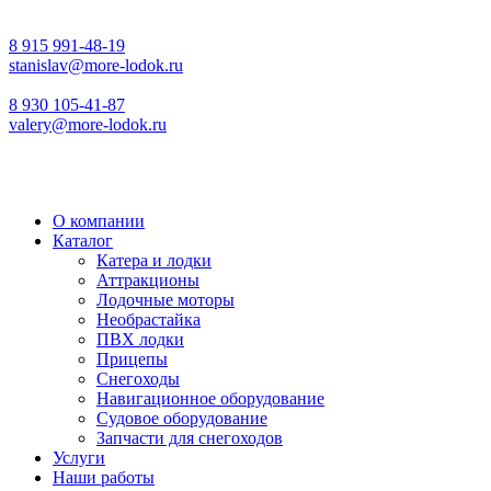
8 915 991-48-19
stanislav@more-lodok.ru
8 930 105-41-87
valery@more-lodok.ru
О компании
Каталог
Катера и лодки
Аттракционы
Лодочные моторы
Необрастайка
ПВХ лодки
Прицепы
Снегоходы
Навигационное оборудование
Судовое оборудование
Запчасти для снегоходов
Услуги
Наши работы