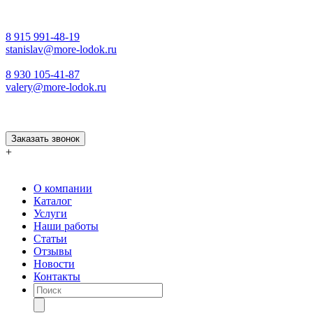
8 915 991-48-19
stanislav@more-lodok.ru
8 930 105-41-87
valery@more-lodok.ru
Заказать звонок
+
О компании
Каталог
Услуги
Наши работы
Статьи
Отзывы
Новости
Контакты
Поиск
товаров