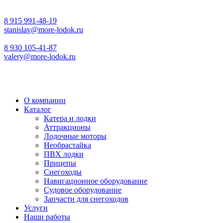
8 915 991-48-19
stanislav@more-lodok.ru
8 930 105-41-87
valery@more-lodok.ru
О компании
Каталог
Катера и лодки
Аттракционы
Лодочные моторы
Необрастайка
ПВХ лодки
Прицепы
Снегоходы
Навигационное оборудование
Судовое оборудование
Запчасти для снегоходов
Услуги
Наши работы