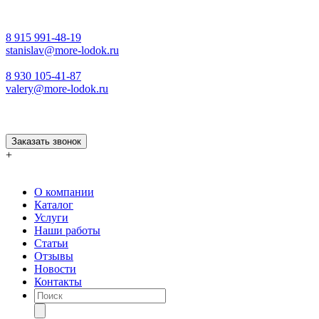
8 915 991-48-19
stanislav@more-lodok.ru
8 930 105-41-87
valery@more-lodok.ru
Заказать звонок
+
О компании
Каталог
Услуги
Наши работы
Статьи
Отзывы
Новости
Контакты
Поиск
товаров