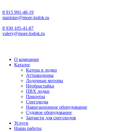
8 915 991-48-19
stanislav@more-lodok.ru
8 930 105-41-87
valery@more-lodok.ru
О компании
Каталог
Катера и лодки
Аттракционы
Лодочные моторы
Необрастайка
ПВХ лодки
Прицепы
Снегоходы
Навигационное оборудование
Судовое оборудование
Запчасти для снегоходов
Услуги
Наши работы