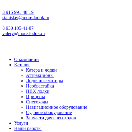
8 915 991-48-19
stanislav@more-lodok.ru
8 930 105-41-87
valery@more-lodok.ru
О компании
Каталог
Катера и лодки
Аттракционы
Лодочные моторы
Необрастайка
ПВХ лодки
Прицепы
Снегоходы
Навигационное оборудование
Судовое оборудование
Запчасти для снегоходов
Услуги
Наши работы