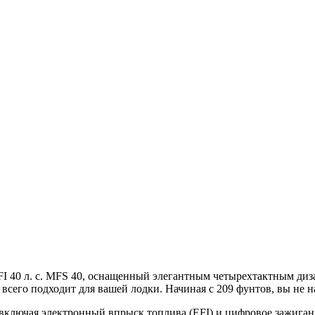
I 40 л. с. MFS 40, оснащенный элегантным четырехтактным дизай
 всего подходит для вашей лодки. Начиная с 209 фунтов, вы не н
включая электронный впрыск топлива (EFI) и цифровое зажиган