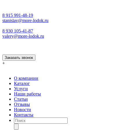
8 915 991-48-19
stanislav@more-lodok.ru
8 930 105-41-87
valery@more-lodok.ru
Заказать звонок
+
О компании
Каталог
Услуги
Наши работы
Статьи
Отзывы
Новости
Контакты
Поиск
товаров