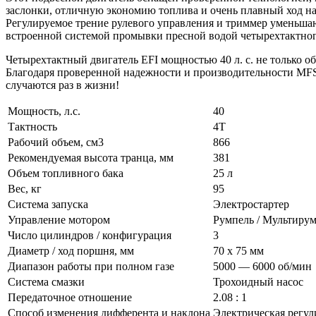
заслонки, отличную экономию топлива и очень плавный ход на
Регулируемое трение рулевого управления и триммер уменьшаю
встроенной системой промывки пресной водой четырехтактного
Четырехтактный двигатель EFI мощностью 40 л. с. не только об
Благодаря проверенной надежности и производительности MFS
случаются раз в жизни!
Мощность, л.с.
40
Тактность
4Т
Рабочий объем, см3
866
Рекомендуемая высота транца, мм
381
Объем топливного бака
25 л
Вес, кг
95
Система запуска
Электростартер
Управление мотором
Румпель / Мультирум
Число цилиндров / конфигурация
3
Диаметр / ход поршня, мм
70 x 75 мм
Диапазон работы при полном газе
5000 — 6000 об/мин
Система смазки
Трохоидный насос
Передаточное отношение
2.08 : 1
Способ изменения дифферента и наклона
Электрическая регул