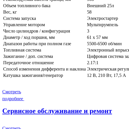
Объем топливного бака
Внешний 25л
Вес, кг
58
Система запуска
Электростартер
Управление мотором
Мультирумпель
Число цилиндров / конфигурация
3
Диаметр / ход поршня, мм
61 x 57 мм
Диапазон работы при полном газе
5500-6500 об/мин
Топливная система
Электронный впрыск
Зажигание / доп. система
Цифровая система з
Передаточное отношение
2.17:1
Способ изменения дифферента и наклона
Электрическая регул
Катушка зажигания/генератор
12 В, 210 Вт, 17,5 А
Смотреть
подробнее
Сервисное обслуживание и ремонт
Смотреть