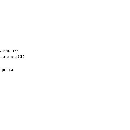
 топлива
ажигания CD
ировка