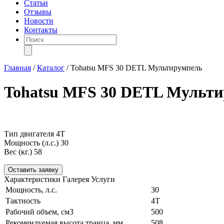
Статьи
Отзывы
Новости
Контакты
Поиск
товаров
Главная
/
Каталог
/
Tohatsu MFS 30 DETL Мультирумпель
Tohatsu MFS 30 DETL Мульт
Тип двигателя
4Т
Мощность (л.с.)
30
Вес (кг.)
58
Оставить заявку
Характеристики
Галерея
Услуги
Мощность, л.с.
30
Тактность
4Т
Рабочий объем, см3
500
Рекомендуемая высота транца, мм
508