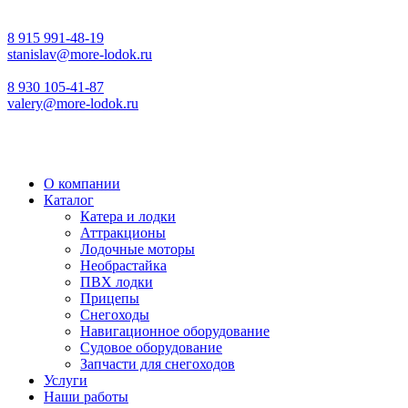
8 915 991-48-19
stanislav@more-lodok.ru
8 930 105-41-87
valery@more-lodok.ru
О компании
Каталог
Катера и лодки
Аттракционы
Лодочные моторы
Необрастайка
ПВХ лодки
Прицепы
Снегоходы
Навигационное оборудование
Судовое оборудование
Запчасти для снегоходов
Услуги
Наши работы