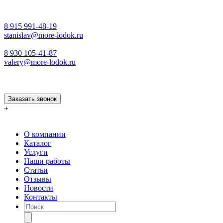
8 915 991-48-19
stanislav@more-lodok.ru
8 930 105-41-87
valery@more-lodok.ru
Заказать звонок
+
О компании
Каталог
Услуги
Наши работы
Статьи
Отзывы
Новости
Контакты
Поиск
товаров