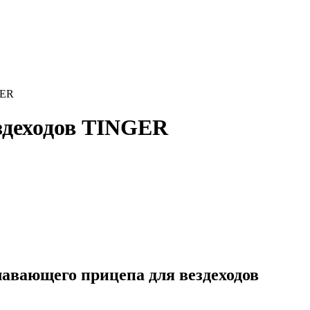
GER
здеходов TINGER
авающего прицепа для вездеходов