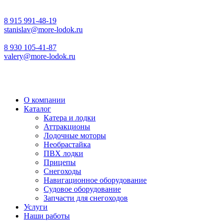
8 915 991-48-19
stanislav@more-lodok.ru
8 930 105-41-87
valery@more-lodok.ru
О компании
Каталог
Катера и лодки
Аттракционы
Лодочные моторы
Необрастайка
ПВХ лодки
Прицепы
Снегоходы
Навигационное оборудование
Судовое оборудование
Запчасти для снегоходов
Услуги
Наши работы