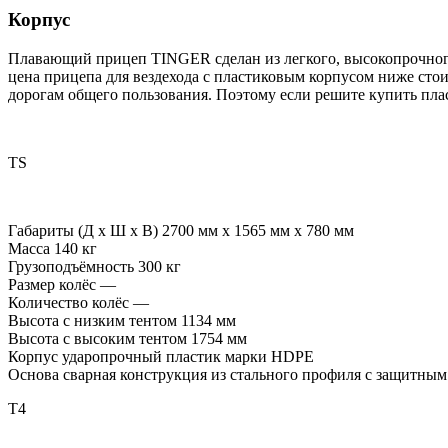
Корпус
Плавающий прицеп TINGER сделан из легкого, высокопрочного 
цена прицепа для вездехода с пластиковым корпусом ниже стои
дорогам общего пользования. Поэтому если решите купить пла
TS
Габариты (Д x Ш x В) 2700 мм х 1565 мм х 780 мм
Масса 140 кг
Грузоподъёмность 300 кг
Размер колёс —
Количество колёс —
Высота с низким тентом 1134 мм
Высота с высоким тентом 1754 мм
Корпус ударопрочный пластик марки HDPE
Основа сварная конструкция из стального профиля c защитны
T4