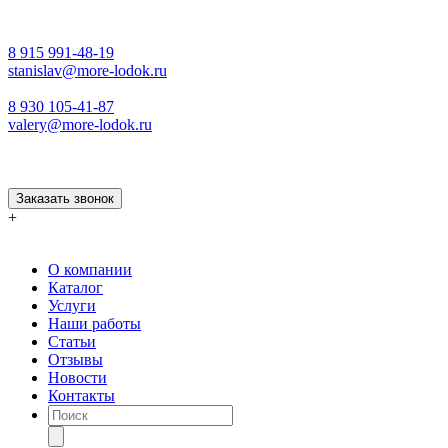
8 915 991-48-19
stanislav@more-lodok.ru
8 930 105-41-87
valery@more-lodok.ru
Заказать звонок
+
О компании
Каталог
Услуги
Наши работы
Статьи
Отзывы
Новости
Контакты
Поиск
товаров