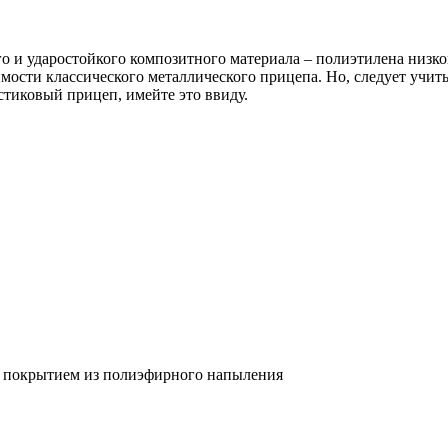
и ударостойкого композитного материала – полиэтилена низког
мости классического металлического прицепа. Но, следует учит
стиковый прицеп, имейте это ввиду.
м покрытием из полиэфирного напыления