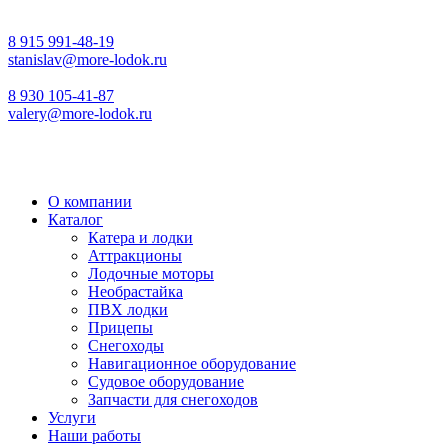
8 915 991-48-19
stanislav@more-lodok.ru
8 930 105-41-87
valery@more-lodok.ru
О компании
Каталог
Катера и лодки
Аттракционы
Лодочные моторы
Необрастайка
ПВХ лодки
Прицепы
Снегоходы
Навигационное оборудование
Судовое оборудование
Запчасти для снегоходов
Услуги
Наши работы