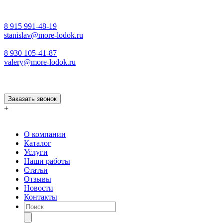
8 915 991-48-19
stanislav@more-lodok.ru
8 930 105-41-87
valery@more-lodok.ru
Заказать звонок
+
О компании
Каталог
Услуги
Наши работы
Статьи
Отзывы
Новости
Контакты
Поиск
товаров