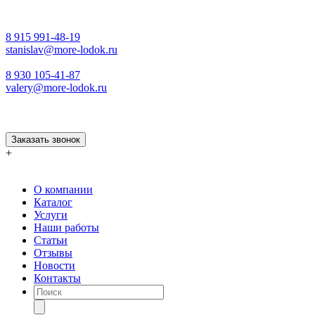
8 915 991-48-19
stanislav@more-lodok.ru
8 930 105-41-87
valery@more-lodok.ru
Заказать звонок
+
О компании
Каталог
Услуги
Наши работы
Статьи
Отзывы
Новости
Контакты
Поиск
товаров