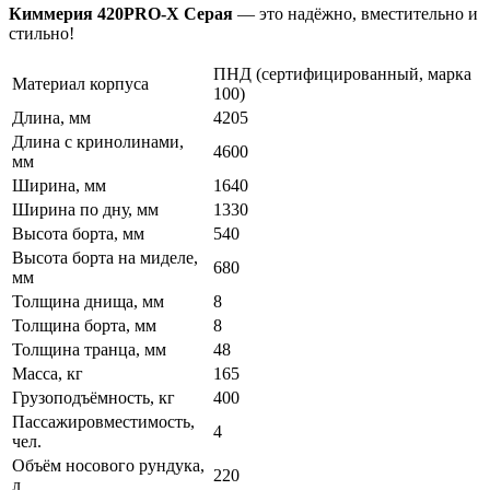
Киммерия 420PRO-X Серая
— это надёжно, вместительно и
стильно!
ПНД (сертифицированный, марка
Материал корпуса
100)
Длина, мм
4205
Длина с кринолинами,
4600
мм
Ширина, мм
1640
Ширина по дну, мм
1330
Высота борта, мм
540
Высота борта на миделе,
680
мм
Толщина днища, мм
8
Толщина борта, мм
8
Толщина транца, мм
48
Масса, кг
165
Грузоподъёмность, кг
400
Пассажировместимость,
4
чел.
Объём носового рундука,
220
л