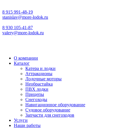
8 915 991-48-19
stanislav@more-lodok.ru
8 930 105-41-87
valery@more-lodok.ru
О компании
Каталог
Катера и лодки
Аттракционы
Лодочные моторы
Необрастайка
ПВХ лодки
Прицепы
Снегоходы
Навигационное оборудование
Судовое оборудование
Запчасти для снегоходов
Услуги
Наши работы