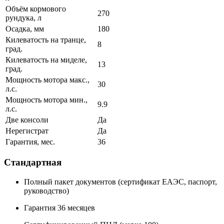
Объём кормового
270
рундука, л
Осадка, мм
180
Килеватость на транце,
8
град.
Килеватость на миделе,
13
град.
Мощность мотора макс.,
30
л.с.
Мощность мотора мин.,
9.9
л.с.
Две консоли
Да
Нерегистрат
Да
Гарантия, мес.
36
Стандартная
Полный пакет документов (сертификат ЕАЭС, паспорт,
руководство)
Гарантия 36 месяцев