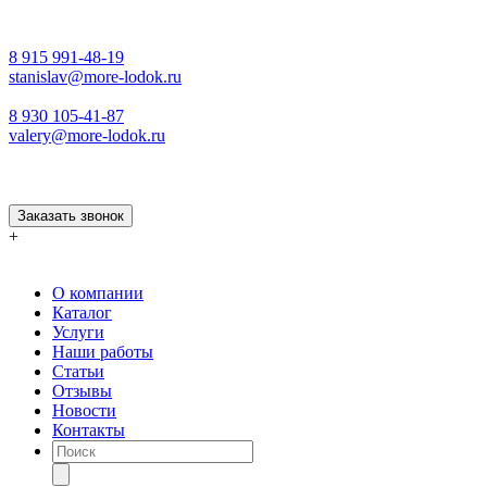
8 915 991-48-19
stanislav@more-lodok.ru
8 930 105-41-87
valery@more-lodok.ru
Заказать звонок
+
О компании
Каталог
Услуги
Наши работы
Статьи
Отзывы
Новости
Контакты
Поиск
товаров