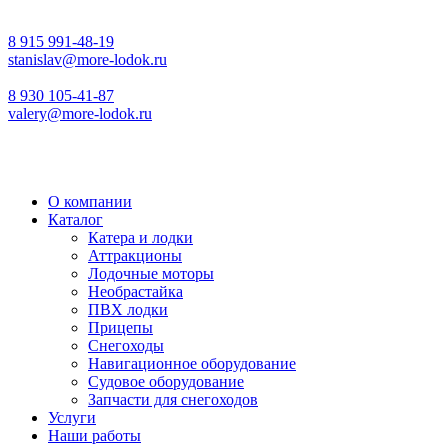
8 915 991-48-19
stanislav@more-lodok.ru
8 930 105-41-87
valery@more-lodok.ru
О компании
Каталог
Катера и лодки
Аттракционы
Лодочные моторы
Необрастайка
ПВХ лодки
Прицепы
Снегоходы
Навигационное оборудование
Судовое оборудование
Запчасти для снегоходов
Услуги
Наши работы