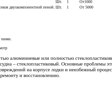
Шт.
1
От1000
тсеков двухкомпонентной пеной.
Шт.
1
От 5000
Все цены без уч
с ними.
мотр
стью алюминиевые или полностью стеклопластиковы
х судна – стеклопластиковый. Основные проблемы эт
овреждений на корпусе лодки и неизбежный процес
 ремонту и восстановлению.