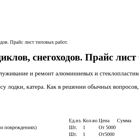
дов. Прайс лист типовых работ.
циклов, снегоходов. Прайс лист
луживание и ремонт алюминиевых и стеклопластико
су лодки, катера. Как в решении обычных вопросо
Ед.из.
Кол-во
Цена
Сумма
ри повреждениях)
Шт.
1
От 5000
Шт.
1
От5000