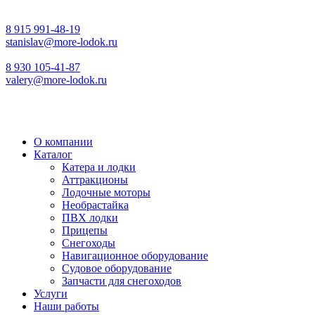
8 915 991-48-19
stanislav@more-lodok.ru
8 930 105-41-87
valery@more-lodok.ru
О компании
Каталог
Катера и лодки
Аттракционы
Лодочные моторы
Необрастайка
ПВХ лодки
Прицепы
Снегоходы
Навигационное оборудование
Судовое оборудование
Запчасти для снегоходов
Услуги
Наши работы