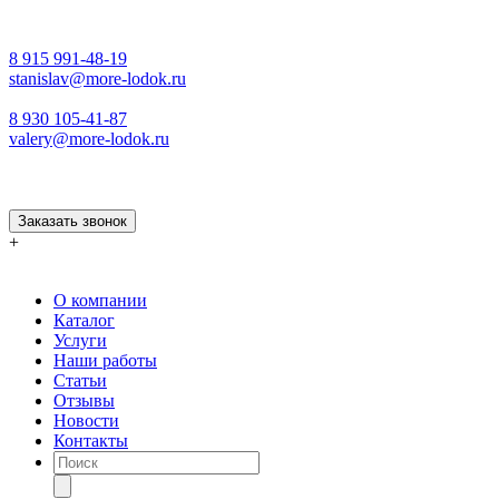
8 915 991-48-19
stanislav@more-lodok.ru
8 930 105-41-87
valery@more-lodok.ru
Заказать звонок
+
О компании
Каталог
Услуги
Наши работы
Статьи
Отзывы
Новости
Контакты
Поиск
товаров