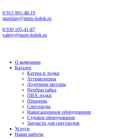
8 915 991-48-19
stanislav@more-lodok.ru
8 930 105-41-87
valery@more-lodok.ru
О компании
Каталог
Катера и лодки
Аттракционы
Лодочные моторы
Необрастайка
ПВХ лодки
Прицепы
Снегоходы
Навигационное оборудование
Судовое оборудование
Запчасти для снегоходов
Услуги
Наши работы