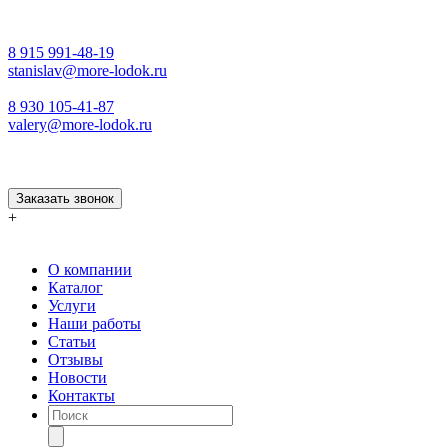
8 915 991-48-19
stanislav@more-lodok.ru
8 930 105-41-87
valery@more-lodok.ru
Заказать звонок
+
О компании
Каталог
Услуги
Наши работы
Статьи
Отзывы
Новости
Контакты
Поиск
товаров