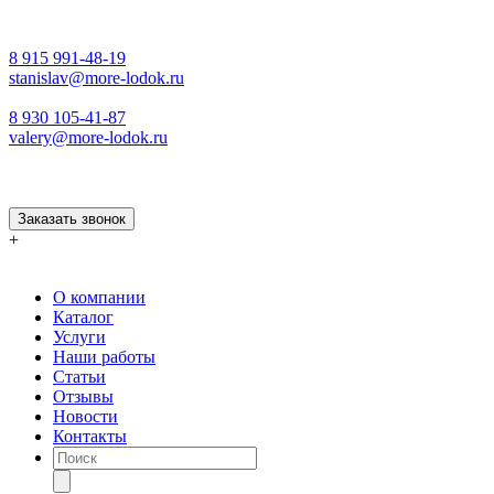
8 915 991-48-19
stanislav@more-lodok.ru
8 930 105-41-87
valery@more-lodok.ru
Заказать звонок
+
О компании
Каталог
Услуги
Наши работы
Статьи
Отзывы
Новости
Контакты
Поиск
товаров