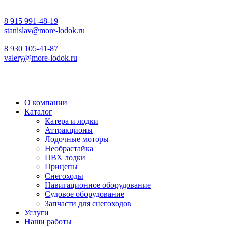
8 915 991-48-19
stanislav@more-lodok.ru
8 930 105-41-87
valery@more-lodok.ru
О компании
Каталог
Катера и лодки
Аттракционы
Лодочные моторы
Необрастайка
ПВХ лодки
Прицепы
Снегоходы
Навигационное оборудование
Судовое оборудование
Запчасти для снегоходов
Услуги
Наши работы