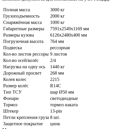
Полная масса
3000 кг
Грузоподъемность
2000 кг
Снаряжённая масса
1000 кг
Габаритные размеры
7591х2549х1169 мм
Размеры кузова
6126х2480х400 мм
Погрузочная высота
764 мм
Подвеска
рессорная
Кол-во листов рессоры
9 листов
Кол-во осей/колёс
2/4
Нагрузка на одну ось
1440 кг
Дорожный просвет
268 мм
Колея колес
2215
Размер колёс
R14C
Тип ТСУ
шар Ø50 мм
Фонари
светодиодные
Тормоз
тормоз наката
Штекер
13-pin
Петли крепления груза
8 шт.
Защитное покрытие
цинк