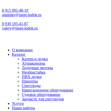
8 915 991-48-19
stanislav@more-lodok.ru
8 930 105-41-87
valery@more-lodok.ru
О компании
Каталог
Катера и лодки
Аттракционы
Лодочные моторы
Необрастайка
ПВХ лодки
Прицепы
Снегоходы
Навигационное оборудование
Судовое оборудование
Запчасти для снегоходов
Услуги
Наши работы