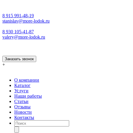
8 915 991-48-19
stanislav@more-lodok.ru
8 930 105-41-87
valery@more-lodok.ru
Заказать звонок
+
О компании
Каталог
Услуги
Наши работы
Статьи
Отзывы
Новости
Контакты
Поиск
товаров