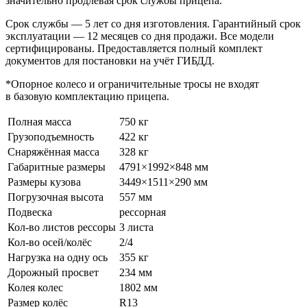
значительно продлевая срок службы прицепа.
Срок службы — 5 лет со дня изготовления. Гарантийный срок
эксплуатации — 12 месяцев со дня продажи. Все модели
сертифицированы. Предоставляется полный комплект
документов для постановки на учёт ГИБДД.
*Опорное колесо и ограничительные тросы не входят
в базовую комплектацию прицепа.
Полная масса
750 кг
Грузоподъемность
422 кг
Снаряжённая масса
328 кг
Габаритные размеры
4791×1992×848 мм
Размеры кузова
3449×1511×290 мм
Погрузочная высота
557 мм
Подвеска
рессорная
Кол-во листов рессоры
3 листа
Кол-во осей/колёс
2/4
Нагрузка на одну ось
355 кг
Дорожный просвет
234 мм
Колея колес
1802 мм
Размер колёс
R13