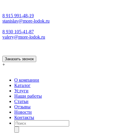
8 915 991-48-19
stanislav@more-lodok.ru
8 930 105-41-87
valery@more-lodok.ru
Заказать звонок
+
О компании
Каталог
Услуги
Наши работы
Статьи
Отзывы
Новости
Контакты
Поиск
товаров