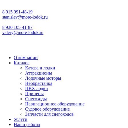
8 915 991-48-19
stanislav@more-lodok.ru
8 930 105-41-87
valery@more-lodok.ru
О компании
Каталог
Катера и лодки
Аттракционы
Лодочные моторы
Необрастайка
ПВХ лодки
Прицепы
Снегоходы
Навигационное оборудование
Судовое оборудование
Запчасти для снегоходов
Услуги
Наши работы