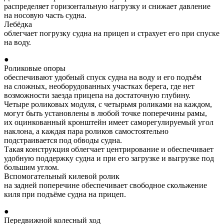
распределяет горизонтальную нагрузку и снижает давление
на носовую часть судна.
Лебёдка
облегчает погрузку судна на прицеп и страхует его при спуске
на воду.
●
Роликовые опоры
обеспечивают удобный спуск судна на воду и его подъём
на сложных, необорудованных участках берега, где нет
возможности заезда прицепа на достаточную глубину.
Четыре роликовых модуля, с четырьмя роликами на каждом,
могут быть установлены в любой точке поперечины рамы,
их оцинкованный кронштейн имеет саморегулируемый угол
наклона, а каждая пара роликов самостоятельно
подстраивается под обводы судна.
Такая конструкция облегчает центрирование и обеспечивает
удобную поддержку судна и при его загрузке и выгрузке под
большим углом.
Вспомогательный килевой ролик
на задней поперечине обеспечивает свободное скольжение
киля при подъёме судна на прицеп.
●
Передвижной колесный ход