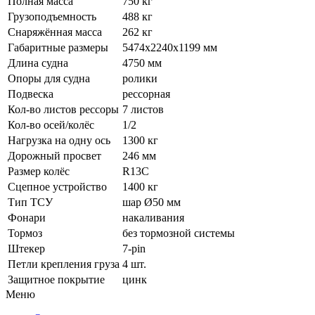
Полная масса
750 кг
Грузоподъемность
488 кг
Снаряжённая масса
262 кг
Габаритные размеры
5474х2240х1199 мм
Длина судна
4750 мм
Опоры для судна
ролики
Подвеска
рессорная
Кол-во листов рессоры
7 листов
Кол-во осей/колёс
1/2
Нагрузка на одну ось
1300 кг
Дорожный просвет
246 мм
Размер колёс
R13C
Сцепное устройство
1400 кг
Тип ТСУ
шар Ø50 мм
Фонари
накаливания
Тормоз
без тормозной системы
Штекер
7-pin
Петли крепления груза
4 шт.
Защитное покрытие
цинк
Меню