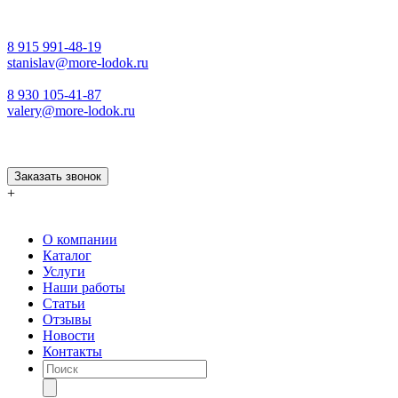
8 915 991-48-19
stanislav@more-lodok.ru
8 930 105-41-87
valery@more-lodok.ru
Заказать звонок
+
О компании
Каталог
Услуги
Наши работы
Статьи
Отзывы
Новости
Контакты
Поиск
товаров