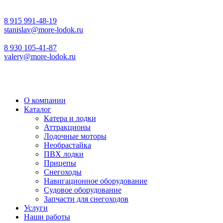
8 915 991-48-19
stanislav@more-lodok.ru
8 930 105-41-87
valery@more-lodok.ru
О компании
Каталог
Катера и лодки
Аттракционы
Лодочные моторы
Необрастайка
ПВХ лодки
Прицепы
Снегоходы
Навигационное оборудование
Судовое оборудование
Запчасти для снегоходов
Услуги
Наши работы