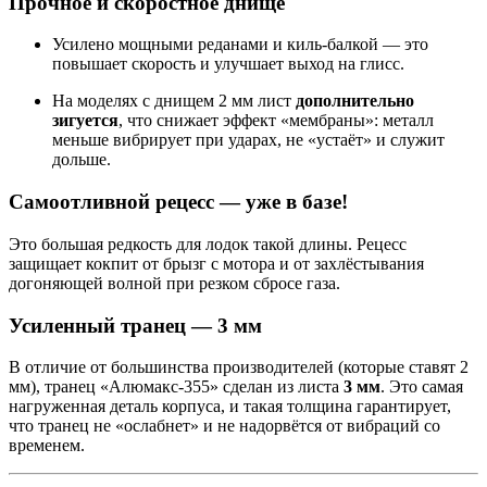
Прочное и скоростное днище
Усилено мощными реданами и киль-балкой — это
повышает скорость и улучшает выход на глисс.
На моделях с днищем 2 мм лист
дополнительно
зигуется
, что снижает эффект «мембраны»: металл
меньше вибрирует при ударах, не «устаёт» и служит
дольше.
Самоотливной рецесс — уже в базе!
Это большая редкость для лодок такой длины. Рецесс
защищает кокпит от брызг с мотора и от захлёстывания
догоняющей волной при резком сбросе газа.
Усиленный транец — 3 мм
В отличие от большинства производителей (которые ставят 2
мм), транец «Алюмакс-355» сделан из листа
3 мм
. Это самая
нагруженная деталь корпуса, и такая толщина гарантирует,
что транец не «ослабнет» и не надорвётся от вибраций со
временем.