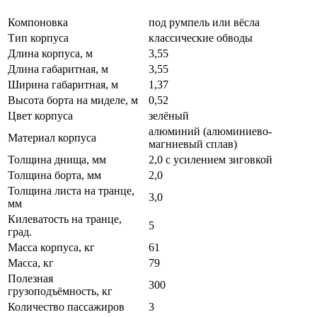
Компоновка
под румпель или вёсла
Тип корпуса
классические обводы
Длина корпуса, м
3,55
Длина габаритная, м
3,55
Ширина габаритная, м
1,37
Высота борта на миделе, м
0,52
Цвет корпуса
зелёный
алюминий (алюминиево-
Материал корпуса
магниевый сплав)
Толщина днища, мм
2,0 с усилением зиговкой
Толщина борта, мм
2,0
Толщина листа на транце,
3,0
мм
Килеватость на транце,
5
град.
Масса корпуса, кг
61
Масса, кг
79
Полезная
300
грузоподъёмность, кг
Количество пассажиров
3