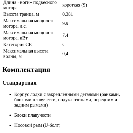
Длина «ноги» подвесного
короткая (S)
мотора
Высота транца, м
0,381
Максимальная мощность
9.9
мотора, л.с.
Максимальная мощность
7,4
мотора, кВт
Категория CE
C
Максимальная высота
0,4
волны, м
Комплектация
Стандартная
Корпус лодки с закреплёнными деталями (банками,
блоками плавучести, подуключинами, передним и
задним рымами)
Блоки плавучести
Носовой рым (U-болт)