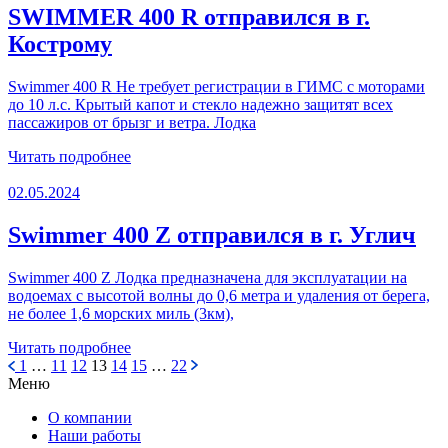
SWIMMER 400 R отправился в г.
Кострому
Swimmer 400 R Не требует регистрации в ГИМС с моторами
до 10 л.с. Крытый капот и стекло надежно защитят всех
пассажиров от брызг и ветра. Лодка
Читать подробнее
02.05.2024
Swimmer 400 Z отправился в г. Углич
Swimmer 400 Z Лодка предназначена для эксплуатации на
водоемах с высотой волны до 0,6 метра и удаления от берега,
не более 1,6 морских миль (3км),
Читать подробнее
Пагинация
1
…
11
12
13
14
15
…
22
Меню
записей
О компании
Наши работы