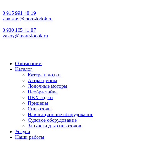
8 915 991-48-19
stanislav@more-lodok.ru
8 930 105-41-87
valery@more-lodok.ru
О компании
Каталог
Катера и лодки
Аттракционы
Лодочные моторы
Необрастайка
ПВХ лодки
Прицепы
Снегоходы
Навигационное оборудование
Судовое оборудование
Запчасти для снегоходов
Услуги
Наши работы