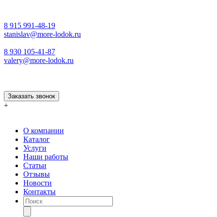
8 915 991-48-19
stanislav@more-lodok.ru
8 930 105-41-87
valery@more-lodok.ru
Заказать звонок
+
О компании
Каталог
Услуги
Наши работы
Статьи
Отзывы
Новости
Контакты
Поиск
товаров