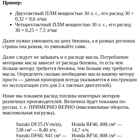
Пример:
Двухтактный ПЛМ мощностью 30 л. с., его расход 30 ×
0,32 = 9,6 л/час
Четырехтактный ПЛМ мощностью 30 л. с., его расход
30 × 0,25 = 7,5 л/час
Далее нужно умножить на цену бензина, а в разных регионах
страны она разная, то умножайте сами.
Далее следует не забывать и о расходе масла. Потребление
моторами масла зависит от расхода бензина, то есть чем
больше мотору требуется бензина, тем больше ему требуется
масла. Определить сколько необходимо масла вашему мотору
просто — данная пропорция всегда указывается в инструкции
по эксплуатации (это для 2-х тактных двигателей).
Ниже мы покажем расход топлива некоторых моторов
различных производителей. Величина будет показана по-
русски, т. е. ПРИМЕРНО ВЕРНО (максимальные обороты,
максимальная нагрузка).
Suzuki DF25 (V-twin),
Honda BF40, 808 см³ —
538 см³ — 8,40 л/ч;
14,7 л/ч;
Suzuki DF60, 941 см³ —
Honda BF50, 808 см³ —