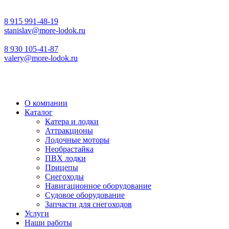
8 915 991-48-19
stanislav@more-lodok.ru
8 930 105-41-87
valery@more-lodok.ru
О компании
Каталог
Катера и лодки
Аттракционы
Лодочные моторы
Необрастайка
ПВХ лодки
Прицепы
Снегоходы
Навигационное оборудование
Судовое оборудование
Запчасти для снегоходов
Услуги
Наши работы