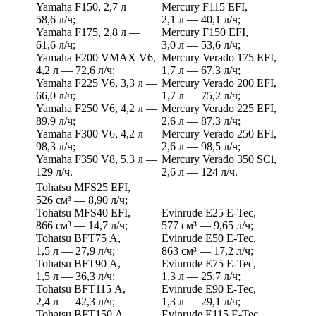
Yamaha F150, 2,7 л —
Mercury F115 EFI,
58,6 л/ч;
2,1 л — 40,1 л/ч;
Yamaha F175, 2,8 л —
Mercury F150 EFI,
61,6 л/ч;
3,0 л — 53,6 л/ч;
Yamaha F200 VMAX V6,
Mercury Verado 175 EFI,
4,2 л — 72,6 л/ч;
1,7 л — 67,3 л/ч;
Yamaha F225 V6, 3,3 л —
Mercury Verado 200 EFI,
66,0 л/ч;
1,7 л — 75,2 л/ч;
Yamaha F250 V6, 4,2 л —
Mercury Verado 225 EFI,
89,9 л/ч;
2,6 л — 87,3 л/ч;
Yamaha F300 V6, 4,2 л —
Mercury Verado 250 EFI,
98,3 л/ч;
2,6 л — 98,5 л/ч;
Yamaha F350 V8, 5,3 л —
Mercury Verado 350 SCi,
129 л/ч.
2,6 л — 124 л/ч.
Tohatsu MFS25 EFI,
526 см³ — 8,90 л/ч;
Tohatsu MFS40 EFI,
Evinrude E25 E-Tec,
866 см³ — 14,7 л/ч;
577 см³ — 9,65 л/ч;
Tohatsu BFT75 A,
Evinrude E50 E-Tec,
1,5 л — 27,9 л/ч;
863 см³ — 17,2 л/ч;
Tohatsu BFT90 A,
Evinrude E75 E-Tec,
1,5 л — 36,3 л/ч;
1,3 л — 25,7 л/ч;
Tohatsu BFT115 A,
Evinrude E90 E-Tec,
2,4 л — 42,3 л/ч;
1,3 л — 29,1 л/ч;
Tohatsu BFT150 A,
Evinrude E115 E-Tec,