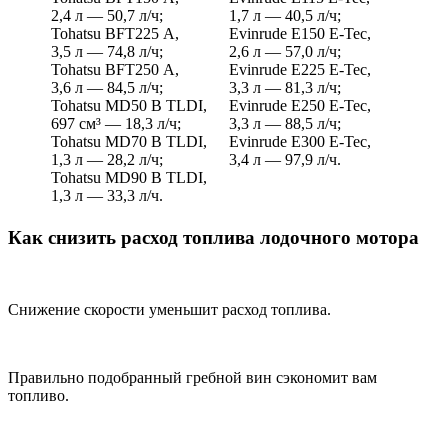
2,4 л — 50,7 л/ч;
1,7 л — 40,5 л/ч;
Tohatsu BFT225 A,
Evinrude E150 E-Tec,
3,5 л — 74,8 л/ч;
2,6 л — 57,0 л/ч;
Tohatsu BFT250 A,
Evinrude E225 E-Tec,
3,6 л — 84,5 л/ч;
3,3 л — 81,3 л/ч;
Tohatsu MD50 B TLDI,
Evinrude E250 E-Tec,
697 см³ — 18,3 л/ч;
3,3 л — 88,5 л/ч;
Tohatsu MD70 B TLDI,
Evinrude E300 E-Tec,
1,3 л — 28,2 л/ч;
3,4 л — 97,9 л/ч.
Tohatsu MD90 B TLDI,
1,3 л — 33,3 л/ч.
Как снизить расход топлива лодочного мотора
Снижение скорости уменьшит расход топлива.
Правильно подобранный гребной вин сэкономит вам
топливо.