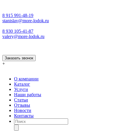
8 915 991-48-19
stanislav@more-lodok.ru
8 930 105-41-87
valery@more-lodok.ru
Заказать звонок
+
О компании
Каталог
Услуги
Наши работы
Статьи
Отзывы
Новости
Контакты
Поиск
товаров