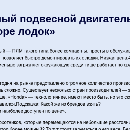
ый подвесной двигатель
оре лодок»
ый — ПЛМ такого типа более компактны, просты в обслужи
о позволяет быстро демонтировать их с лодки. Низкая цена
меньше загрязняет окружающую среду, тише работает по ср
одня на рынке представлено огромное количество произво
нь сложно. Существует несколько стран производителей — э
е, «Honda» — технологичнее, имеют место быть, но это ск
авился.Подсказка: Какой же из брендов взять?
 и наиболее доступен по цене».
охотников, которые перемещаются на небольшие расстояни
мотор более мощный? То тут стоит задуматься о его весе. Бе