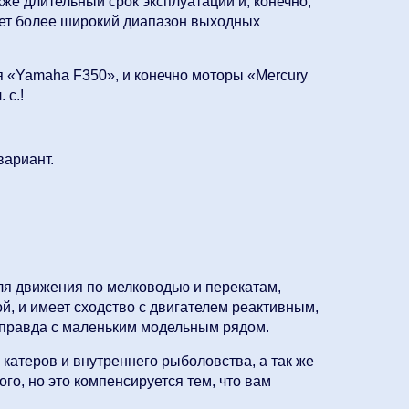
же длительный срок эксплуатации и, конечно,
ает более широкий диапазон выходных
ая «Yamaha F350», и конечно моторы «Mercury
 с.!
вариант.
ля движения по мелководью и перекатам,
ой, и имеет сходство с двигателем реактивным,
», правда с маленьким модельным рядом.
катеров и внутреннего рыболовства, а так же
го, но это компенсируется тем, что вам