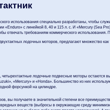
тактник
кого использования специально разработаны, чтобы служи
«Enduro» с линейкой 8, 40 и 115 л. с. И «Mercury (Sea Pro)
обы отвечать требованиям коммерческого использования. П
двухтактных лодочных моторов, предлагают множество как 
в, четырехтактные лодочные подвесные моторы остаются 
uki», «Mercury» и «Honda». Большинство из них использу
одной форсункой на цилиндре.
в, вы получаете в значительной степени все преимуществ
 вредных веществ (выбросы в окружающую среду минимизи