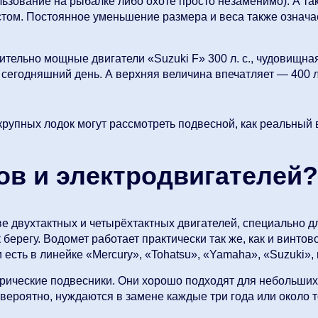
ьзование на рыбалке либо охоте просто незаменимо). А так
остом. Постоянное уменьшение размера и веса также означ
вительно мощные двигатели «Suzuki F» 300 л. с., чудовищн
сегодняшний день. А верхняя величина впечатляет — 400 л.
 крупных лодок могут рассмотреть подвесной, как реальный 
ов и электродвигателей?
 двухтактных и четырёхтактных двигателей, специально д
берегу. Водомет работает практически так же, как и винтов
и есть в линейке «Mercury», «Tohatsu», «Yamaha», «Suzuki
рические подвесники. Они хорошо подходят для небольших 
роятно, нуждаются в замене каждые три года или около то