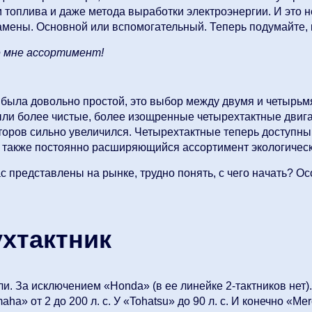
топлива и даже метода выработки электроэнергии. И это не
замены. Основной или вспомогательный. Теперь подумайте,
е мне ассортимент!
была довольно простой, это выбор между двумя и четырьмя
 были более чистые, более изощренные четырехтактные двиг
ров сильно увеличился. Четырехтактные теперь доступны от
 также постоянно расширяющийся ассортимент экологическ
с представлены на рынке, трудно понять, с чего начать? О
хтактник
и. За исключением «Honda» (в ее линейке 2-тактников нет)
aha» от 2 до 200 л. с. У «Tohatsu» до 90 л. с. И конечно «