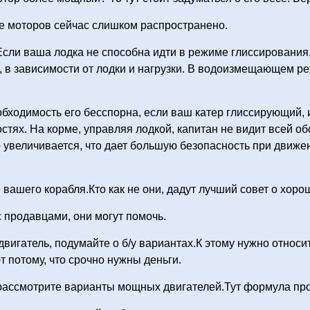
е моторов сейчас слишком распространено.
сли ваша лодка не способна идти в режиме глиссирования,
, в зависимости от лодки и нагрузки. В водоизмещающем р
ходимость его бесспорна, если ваш катер глиссирующий, 
стях. На корме, управляя лодкой, капитан не видит всей о
 увеличивается, что дает большую безопасность при движен
вашего корабля.Кто как не они, дадут лучший совет о хоро
 продавцами, они могут помочь.
вигатель, подумайте о б/у вариантах.К этому нужно относит
 потому, что срочно нужны деньги.
рассмотрите варианты мощных двигателей.Тут формула прост