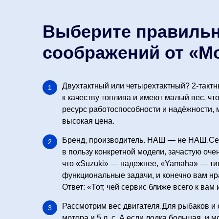
Выберите правильн
соображений от «М
Двухтактный или четырехтактный? 2-тактн
к качеству топлива и имеют малый вес, чт
ресурс работоспособности и надёжности, 
высокая цена.
Бренд, производитель. НАШ — не НАШ.Сег
в пользу конкретной модели, зачастую оче
что «Suzuki» — надежнее, «Yamaha» — тиш
функциональные задачи, и конечно вам нр
Ответ: «Тот, чей сервис ближе всего к вам
Рассмотрим вес двигателя.Для рыбаков и 
мотора и 5 л. с. А если лодка большая, и 