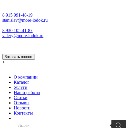
8 915 991-48-19
stanislav@more-lodok.ru
8 930 105-41-87
valery@more-lodok.ru
Заказать звонок
+
О компании
Каталог
Услуги
Наши работы
Статьи
Отзывы
Новости
Контакты
Поиск
товаров