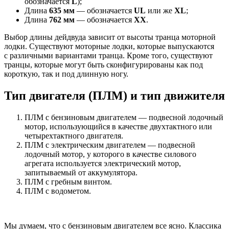
обозначается
L
);
Длина
635 мм
— обозначается
UL
или же
XL
;
Длина
762 мм
— обозначается
XX
.
Выбор длины дейдвуда зависит от высоты транца моторной
лодки. Существуют моторные лодки, которые выпускаются
с различными вариантами транца. Кроме того, существуют
транцы, которые могут быть сконфигурированы как под
короткую, так и под длинную ногу.
Тип двигателя (ПЛМ) и тип движителя
ПЛМ с бензиновым двигателем — подвесной лодочный
мотор, использующийся в качестве двухтактного или
четырехтактного двигателя.
ПЛМ с электрическим двигателем — подвесной
лодочный мотор, у которого в качестве силового
агрегата используется электрический мотор,
запитываемый от аккумулятора.
ПЛМ с гребным винтом.
ПЛМ с водометом.
Мы думаем, что с бензиновым двигателем все ясно. Классика