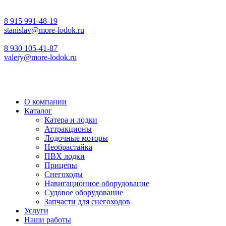
8 915 991-48-19
stanislav@more-lodok.ru
8 930 105-41-87
valery@more-lodok.ru
О компании
Каталог
Катера и лодки
Аттракционы
Лодочные моторы
Необрастайка
ПВХ лодки
Прицепы
Снегоходы
Навигационное оборудование
Судовое оборудование
Запчасти для снегоходов
Услуги
Наши работы