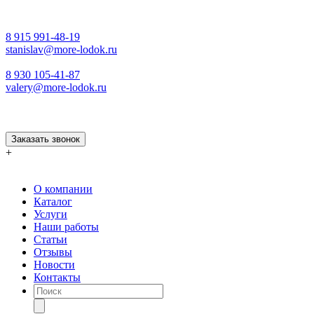
8 915 991-48-19
stanislav@more-lodok.ru
8 930 105-41-87
valery@more-lodok.ru
Заказать звонок
+
О компании
Каталог
Услуги
Наши работы
Статьи
Отзывы
Новости
Контакты
Поиск
товаров