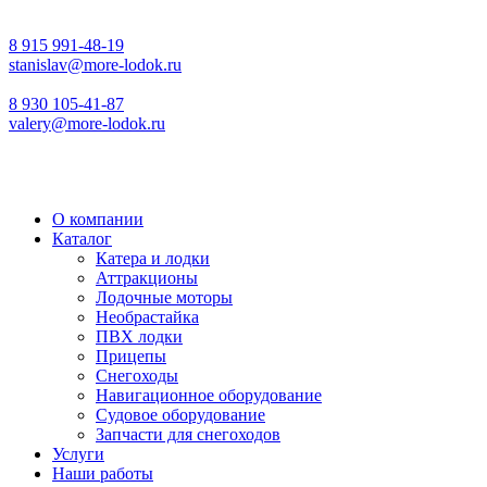
8 915 991-48-19
stanislav@more-lodok.ru
8 930 105-41-87
valery@more-lodok.ru
О компании
Каталог
Катера и лодки
Аттракционы
Лодочные моторы
Необрастайка
ПВХ лодки
Прицепы
Снегоходы
Навигационное оборудование
Судовое оборудование
Запчасти для снегоходов
Услуги
Наши работы