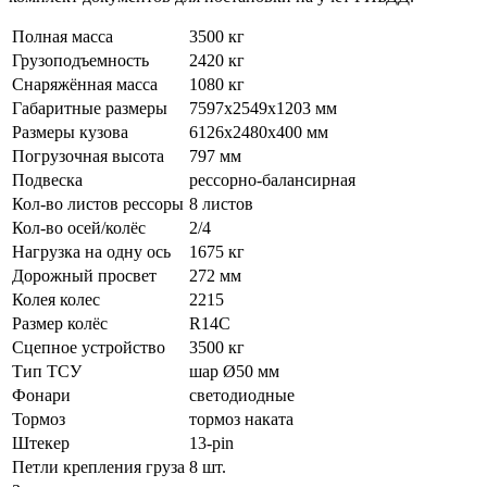
Полная масса
3500 кг
Грузоподъемность
2420 кг
Снаряжённая масса
1080 кг
Габаритные размеры
7597х2549х1203 мм
Размеры кузова
6126х2480х400 мм
Погрузочная высота
797 мм
Подвеска
рессорно-балансирная
Кол-во листов рессоры
8 листов
Кол-во осей/колёс
2/4
Нагрузка на одну ось
1675 кг
Дорожный просвет
272 мм
Колея колес
2215
Размер колёс
R14C
Сцепное устройство
3500 кг
Тип ТСУ
шар Ø50 мм
Фонари
светодиодные
Тормоз
тормоз наката
Штекер
13-pin
Петли крепления груза
8 шт.