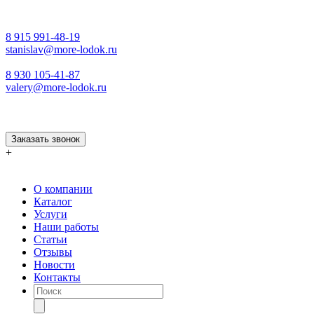
8 915 991-48-19
stanislav@more-lodok.ru
8 930 105-41-87
valery@more-lodok.ru
Заказать звонок
+
О компании
Каталог
Услуги
Наши работы
Статьи
Отзывы
Новости
Контакты
Поиск
товаров