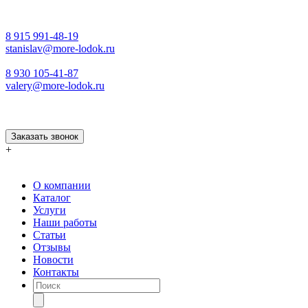
8 915 991-48-19
stanislav@more-lodok.ru
8 930 105-41-87
valery@more-lodok.ru
Заказать звонок
+
О компании
Каталог
Услуги
Наши работы
Статьи
Отзывы
Новости
Контакты
Поиск
товаров