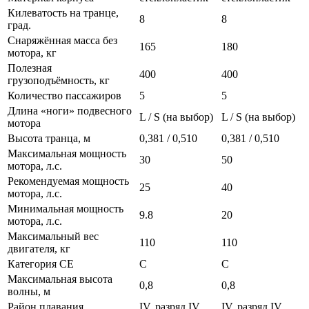
Килеватость на транце,
8
8
град.
Снаряжённая масса без
165
180
мотора, кг
Полезная
400
400
грузоподъёмность, кг
Количество пассажиров
5
5
Длина «ноги» подвесного
L / S (на выбор)
L / S (на выбор)
мотора
Высота транца, м
0,381 / 0,510
0,381 / 0,510
Максимальная мощность
30
50
мотора, л.с.
Рекомендуемая мощность
25
40
мотора, л.с.
Минимальная мощность
9.8
20
мотора, л.с.
Максимальный вес
110
110
двигателя, кг
Категория CE
C
C
Максимальная высота
0,8
0,8
волны, м
Район плавания
IV, разряд IV
IV, разряд IV