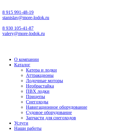
8 915 991-48-19
stanislav@more-lodok.ru
8 930 105-41-87
valery@more-lodok.ru
О компании
Каталог
Катера и лодки
Аттракционы
Лодочные моторы
Необрастайка
ПВХ лодки
Прицепы
Снегоходы
Навигационное оборудование
Судовое оборудование
Запчасти для снегоходов
Услуги
Наши работы