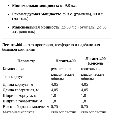
Минимальная мощность:
от 9.8 л.с.
Рекомендуемая мощность:
25 л.с. (румпель), 40 л.с.
(консоль)
Максимальная мощность:
до 30 л.с. (румпель), до 50
л.с. (консоль)
Легант-400
— это просторно, комфортно и надёжно для
большой компании!
Легант-400
Параметр
Легант-400
Консоль
Компоновка
румпельная
консольная
классические
классические
Тип корпуса
обводы
обводы
Длина корпуса, м
4,05
4,05
Длина габаритная, м
4,05
4,05
Ширина корпуса, м
1,8
1,8
Ширина габаритная, м
1,8
1,8
Высота борта на миделе, м
0,75
0,75
Материал корпуса
стеклопластик
стеклопластик