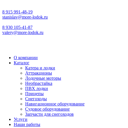
8 915 991-48-19
stanislav@more-lodok.ru
8 930 105-41-87
valery@more-lodok.ru
О компании
Каталог
Катера и лодки
Аттракционы
Лодочные моторы
Необрастайка
ПВХ лодки
Прицепы
Снегоходы
Навигационное оборудование
Судовое оборудование
Запчасти для снегоходов
Услуги
Наши работы