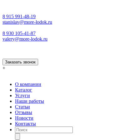
8 915 991-48-19
stanislav@more-lodok.ru
8 930 105-41-87
valery@more-lodok.ru
Заказать звонок
+
О компании
Каталог
Услуги
Наши работы
Статьи
Отзывы
Новости
Контакты
Поиск
товаров