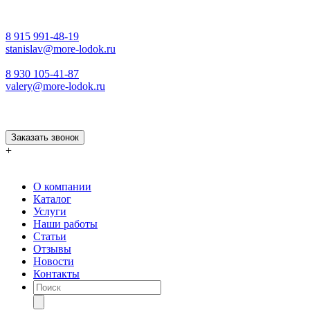
8 915 991-48-19
stanislav@more-lodok.ru
8 930 105-41-87
valery@more-lodok.ru
Заказать звонок
+
О компании
Каталог
Услуги
Наши работы
Статьи
Отзывы
Новости
Контакты
Поиск
товаров