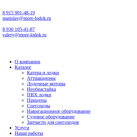
8 915 991-48-19
stanislav@more-lodok.ru
8 930 105-41-87
valery@more-lodok.ru
О компании
Каталог
Катера и лодки
Аттракционы
Лодочные моторы
Необрастайка
ПВХ лодки
Прицепы
Снегоходы
Навигационное оборудование
Судовое оборудование
Запчасти для снегоходов
Услуги
Наши работы