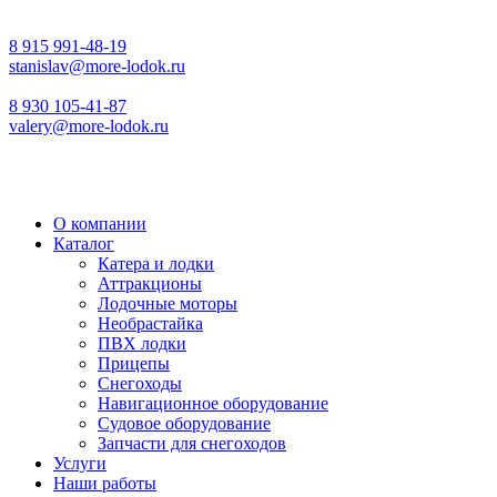
8 915 991-48-19
stanislav@more-lodok.ru
8 930 105-41-87
valery@more-lodok.ru
О компании
Каталог
Катера и лодки
Аттракционы
Лодочные моторы
Необрастайка
ПВХ лодки
Прицепы
Снегоходы
Навигационное оборудование
Судовое оборудование
Запчасти для снегоходов
Услуги
Наши работы