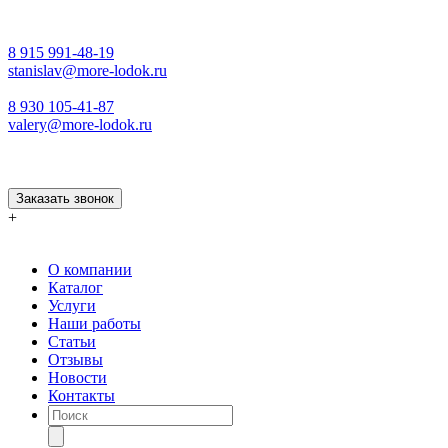
8 915 991-48-19
stanislav@more-lodok.ru
8 930 105-41-87
valery@more-lodok.ru
Заказать звонок
+
О компании
Каталог
Услуги
Наши работы
Статьи
Отзывы
Новости
Контакты
Поиск
товаров