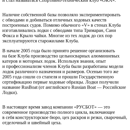
и стал называться Спортивно-технический клуб «ОКА».
Наличие собственной базы позволяло экспериментировать
с обводами и добиваться отличных ходовых качеств
построенных судов. Помимо обычного «V» в стенах Клуба
изготавливались лодки с обводами типа Тримаран, Сани
Фокса и Крыло чайки. Многие из тех лодок до сих пор
эксплуатируются старожилами Клуба.
В начале 2005 года было принято решение организовать
на базе Клуба производство цельносварных алюминиевых
катеров и моторных лодок. Используя знания, опыт
и профессионализм членов Клуба были разработаны модели
лодок различного назначения и размеров. Осенью того же
2005 года сошли со стапеля и прошли Государственную
сертификацию первые ходовые образцы. Лодки получили
название RusBoat (от английского Russian Boat — Российские
Лодки).
В настоящее время завод компании «РУСБОТ» — это
современное производство полного цикла, включающее
в себя конструкторское бюро, цех раскроя и резки, сварочный,
отделочный и швейный цеха.